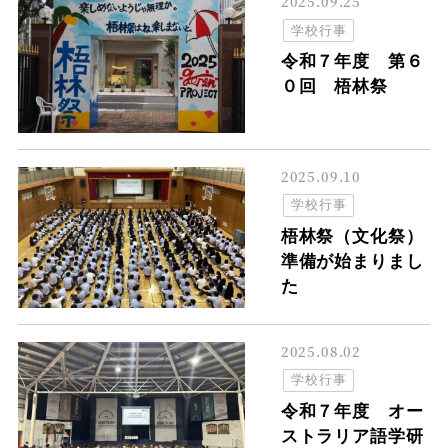
2025.09.25
学校行事
令和７年度 第６
０回 梧林祭
2025.09.10
学校行事
梧林祭（文化祭）
準備が始まりまし
た
2025.08.02
学校行事
令和７年度 オー
ストラリア語学研