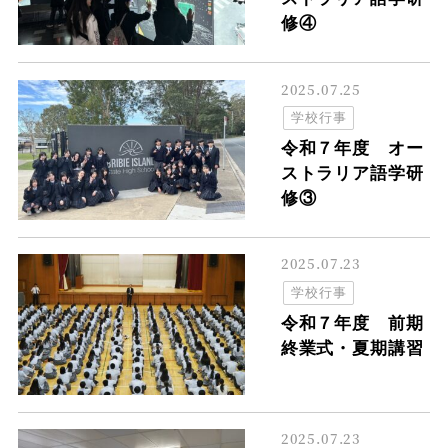
修④
2025.07.25
学校行事
令和７年度 オー
ストラリア語学研
修③
2025.07.23
学校行事
令和７年度 前期
終業式・夏期講習
2025.07.23