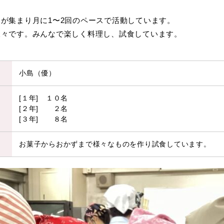
が集まり月に1〜2回のペースで活動しています。
様々です。みんなで楽しく料理し、試食しています。
小島（優）
[１年] １０名
[２年] ２名
[３年] ８名
お菓子からおかずまで様々なものを作り試食しています。