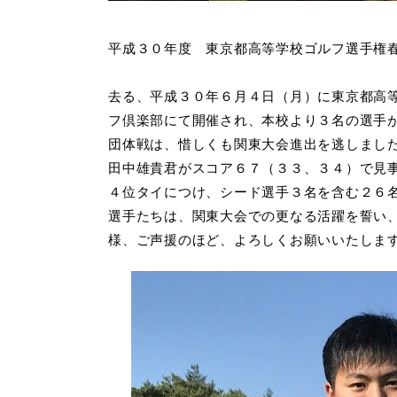
平成３０年度 東京都高等学校ゴルフ選手権
去る、平成３０年６月４日（月）に東京都高
フ倶楽部にて開催され、本校より３名の選手
団体戦は、惜しくも関東大会進出を逃しまし
田中雄貴君がスコア６７（３３、３４）で見
４位タイにつけ、シード選手３名を含む２６
選手たちは、関東大会での更なる活躍を誓い
様、ご声援のほど、よろしくお願いいたしま