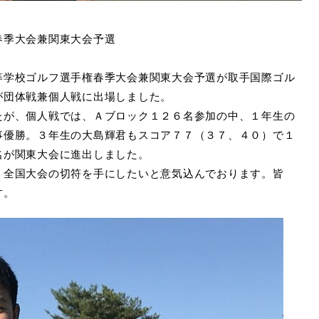
春季大会兼関東大会予選
等学校ゴルフ選手権春季大会兼関東大会予選が取手国際ゴル
が団体戦兼個人戦に出場しました。
たが、個人戦では、Ａブロック１２６名参加の中、１年生の
事優勝。３年生の大島輝君もスコア７７（３７、４０）で１
名が関東大会に進出しました。
、全国大会の切符を手にしたいと意気込んでおります。皆
す。