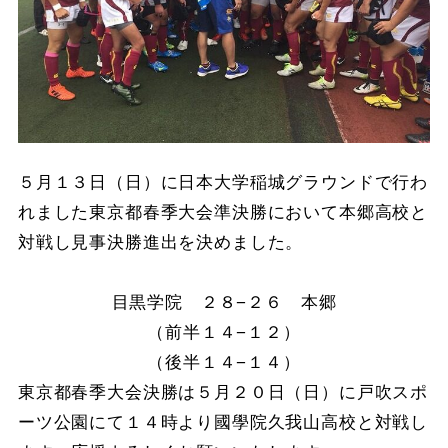
５月１３日（日）に日本大学稲城グラウンドで行わ
れました東京都春季大会準決勝において本郷高校と
対戦し見事決勝進出を決めました。
目黒学院 ２８−２６ 本郷
（前半１４−１２）
（後半１４−１４）
東京都春季大会決勝は５月２０日（日）に戸吹スポ
ーツ公園にて１４時より國學院久我山高校と対戦し