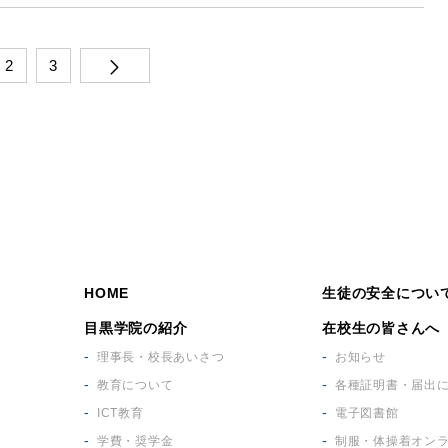
2
3
HOME
生徒の安全につい
目黒学院の紹介
在校生の皆さんへ
理事長・校長あいさつ
お知らせ
教育について
各種証明書・届出
ICT教育
電子図書館
学費・奨学金
制服・体操着オン