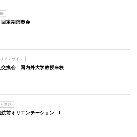
活動
５回定期演奏会
ャリアデザイン
見交換会 国内外大学教授来校
習と進路
渡航前オリエンテーション Ι