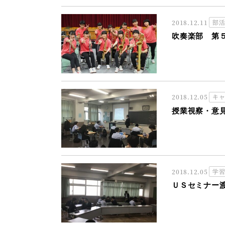
2018.12.11
部
吹奏楽部 第
2018.12.05
キ
授業視察・意
2018.12.05
学
ＵＳセミナー