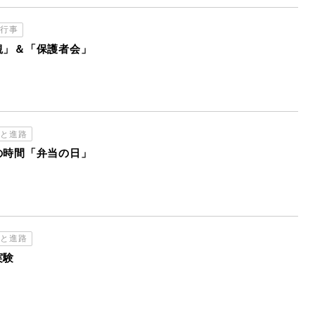
校行事
観」＆「保護者会」
習と進路
の時間「弁当の日」
習と進路
実験