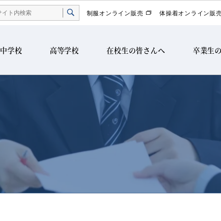
制服オンライン販売
体操着オンライン販
中学校
高等学校
在校生の皆さんへ
卒業生