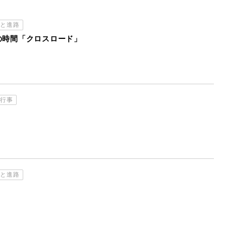
習と進路
の時間「クロスロード」
校行事
習と進路