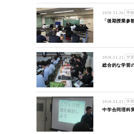
2018.11.26
学
「後期授業参
2018.11.21
学
総合的な学習
2018.11.21
学
中学合同理科