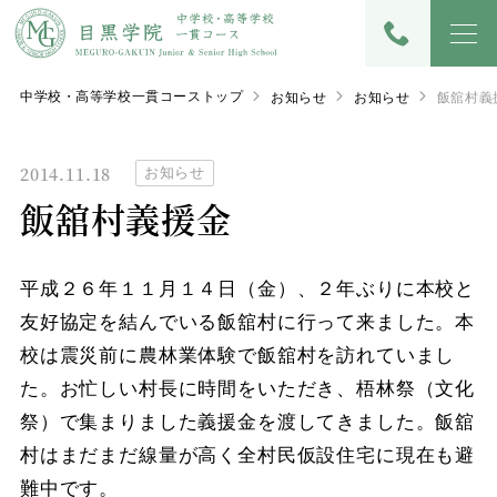
中学校・高等学校一貫コーストップ
お知らせ
お知らせ
飯舘村義
2014.11.18
お知らせ
飯舘村義援金
平成２６年１１月１４日（金）、２年ぶりに本校と
友好協定を結んでいる飯舘村に行って来ました。本
校は震災前に農林業体験で飯舘村を訪れていまし
た。お忙しい村長に時間をいただき、梧林祭（文化
祭）で集まりました義援金を渡してきました。飯舘
村はまだまだ線量が高く全村民仮設住宅に現在も避
難中です。