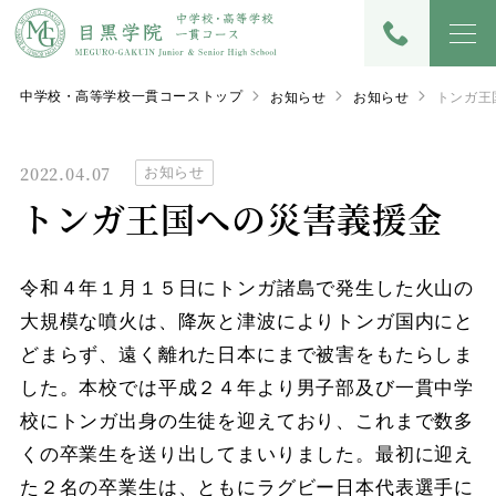
中学校・高等学校一貫コーストップ
お知らせ
お知らせ
トンガ王
2022.04.07
お知らせ
トンガ王国への災害義援金
令和４年１月１５日にトンガ諸島で発生した火山の
大規模な噴火は、降灰と津波によりトンガ国内にと
どまらず、遠く離れた日本にまで被害をもたらしま
した。本校では平成２４年より男子部及び一貫中学
校にトンガ出身の生徒を迎えており、これまで数多
くの卒業生を送り出してまいりました。最初に迎え
た２名の卒業生は、ともにラグビー日本代表選手に