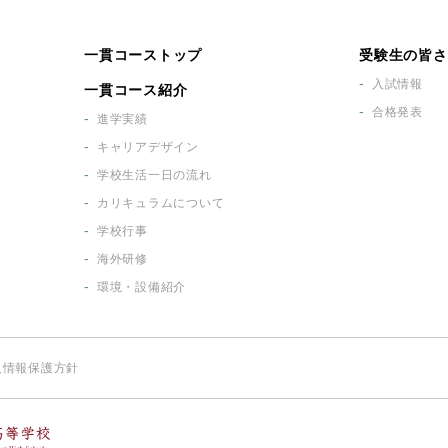
一貫コーストップ
受験生の皆さ
入試情報
一貫コース紹介
合格発表
進学実績
キャリアデザイン
学校生活一日の流れ
カリキュラムについて
学校行事
海外研修
環境・設備紹介
人情報保護方針