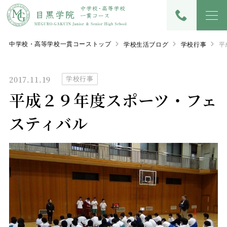
中学校・高等学校一貫コーストップ
学校生活ブログ
学校行事
平
2017.11.19
学校行事
平成２９年度スポーツ・フェ
スティバル