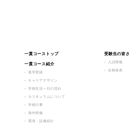
一貫コーストップ
受験生の皆さ
入試情報
一貫コース紹介
合格発表
進学実績
キャリアデザイン
学校生活一日の流れ
カリキュラムについて
学校行事
海外研修
環境・設備紹介